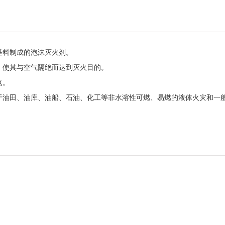
基料制成的泡沫灭火剂。
，使其与空气隔绝而达到灭火目的。
点。
于油田、油库、油船、石油、化工等非水溶性可燃、易燃的液体火灾和一