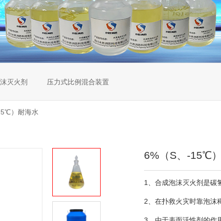
沫灭火剂
压力式比例混合装置
15℃）耐海水
6%（S、-15℃
1
、
合成泡沫灭火剂是碳
2
、在扑救火灾时靠泡沫
3
、由于表面活性剂的作