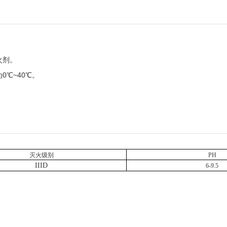
火剂。
为
0
℃
~40
℃。
灭火级别
PH
II
ID
6-9.5